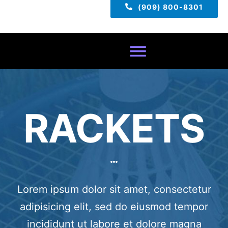
(909) 800-8301
Toggle
Navigatio
Home
RACKETS
About
Services
Lorem ipsum dolor sit amet, consectetur
Pricing
adipisicing elit, sed do eiusmod tempor
TECH TIPS
incididunt ut labore et dolore magna