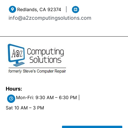
Skip
|
Redlands, CA 92374
to
info@a2zcomputingsolutions.com
content
Hours:
Mon-Fri: 9:30 AM – 6:30 PM |
Sat 10 AM – 3 PM