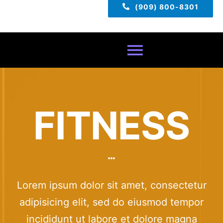
(909) 800-8301
Toggle
Navigatio
Home
FITNESS
About
Services
Lorem ipsum dolor sit amet, consectetur
Pricing
adipisicing elit, sed do eiusmod tempor
TECH TIPS
incididunt ut labore et dolore magna