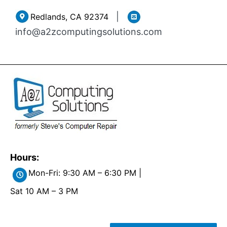
Skip
|
Redlands, CA 92374
to
info@a2zcomputingsolutions.com
content
Hours:
Mon-Fri: 9:30 AM – 6:30 PM |
Sat 10 AM – 3 PM